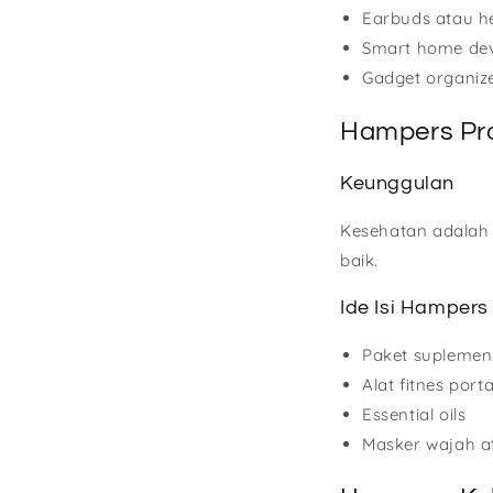
Earbuds atau h
Smart home devi
Gadget organiz
Hampers Pr
Keunggulan
Kesehatan adalah 
baik.
Ide Isi Hampers
Paket suplemen
Alat fitnes port
Essential oils
Masker wajah a