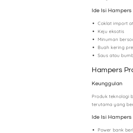
Ide Isi Hampers
Coklat import 
Keju eksotis
Minuman berso
Buah kering p
Saus atau bumb
Hampers Pr
Keunggulan
Produk teknologi 
terutama yang ber
Ide Isi Hampers
Power bank ber