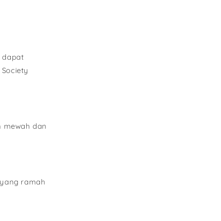
, dapat
 Society
an mewah dan
k yang ramah