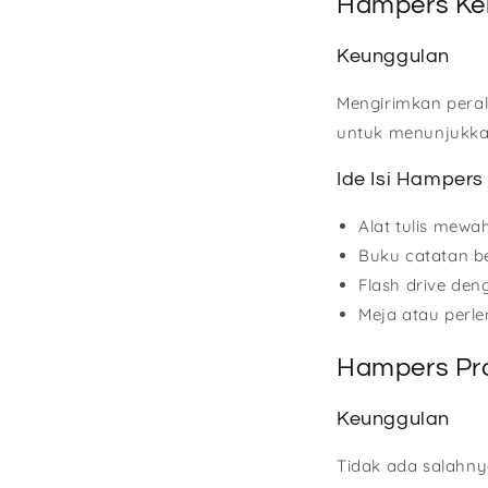
Hampers Ke
Keunggulan
Mengirimkan peral
untuk menunjukk
Ide Isi Hampers
Alat tulis mewa
Buku catatan be
Flash drive den
Meja atau perl
Hampers Pr
Keunggulan
Tidak ada salahn