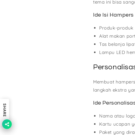
tema ini bisa sang
Ide Isi Hampers
Produk-produk 
Alat makan por
Tas belanja lipa
Lampu LED hem
Personalisa
Membuat hampers y
langkah ekstra y
Ide Personalisas
SHARE
Nama atau log
Kartu ucapan ya
Paket yang dir