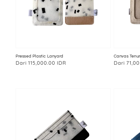
Pressed Plastic Lanyard
Canvas Tenu
Harga
Dari
115,000.00 IDR
Harga
Dari
71,00
reguler
reguler