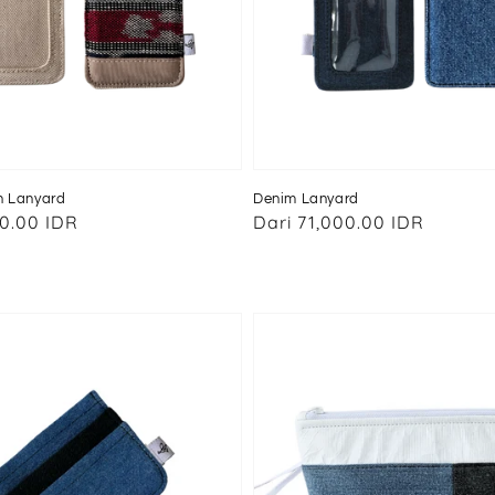
n Lanyard
Denim Lanyard
0.00 IDR
Harga
Dari
71,000.00 IDR
reguler