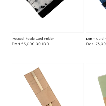
Pressed Plastic Card Holder
Denim Card 
Harga
Dari
55,000.00 IDR
Harga
Dari
73,0
reguler
reguler