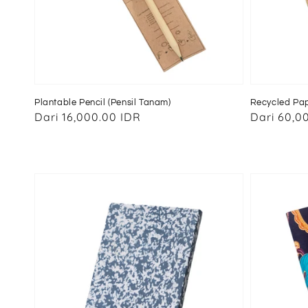
Plantable Pencil (Pensil Tanam)
Recycled Pa
Harga
Dari
16,000.00 IDR
Harga
Dari
60,0
reguler
reguler