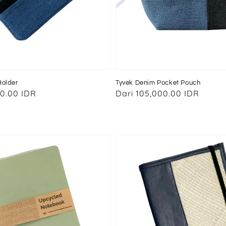
Holder
Tyvek Denim Pocket Pouch
00.00 IDR
Harga
Dari
105,000.00 IDR
reguler