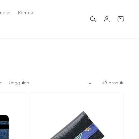
lease
Kontak
Login
Keranjang
n:
49 produk