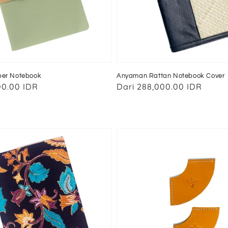
per Notebook
Anyaman Rattan Notebook Cover
00.00 IDR
Harga
Dari
288,000.00 IDR
reguler