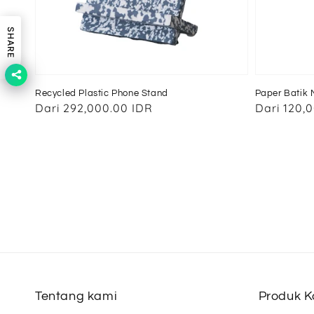
SHARE
Recycled Plastic Phone Stand
Paper Batik
Harga
Dari
292,000.00 IDR
Harga
Dari
120,
reguler
reguler
Tentang kami
Produk 