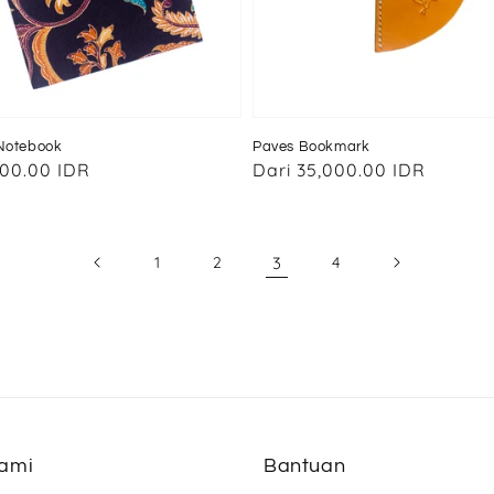
 Notebook
Paves Bookmark
000.00 IDR
Harga
Dari
35,000.00 IDR
reguler
1
2
3
4
Kami
Bantuan