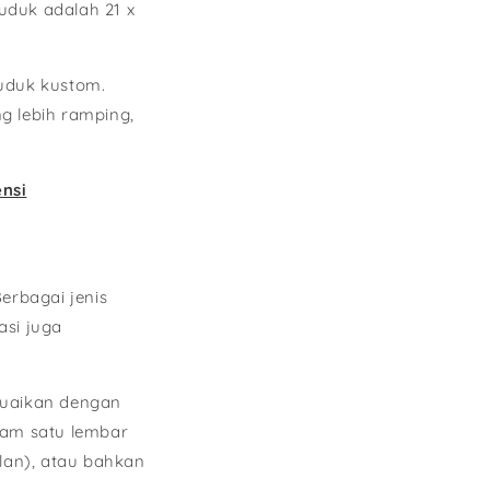
uduk adalah 21 x
duduk kustom.
g lebih ramping,
nsi
erbagai jenis
asi juga
suaikan dengan
lam satu lembar
lan), atau bahkan