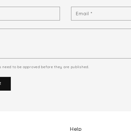
Email
*
 need to be approved before they are published.
Help