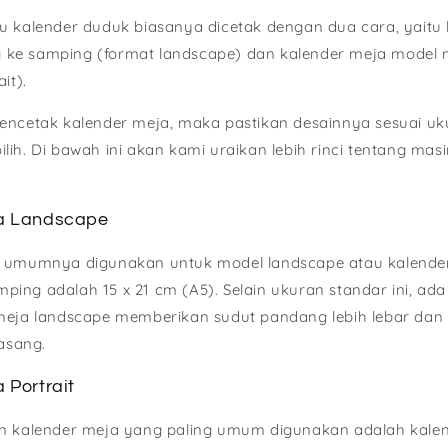
u kalender duduk biasanya dicetak dengan dua cara, yaitu
ke samping (format landscape) dan kalender meja model
it).
encetak kalender meja, maka pastikan desainnya sesuai uk
lih. Di bawah ini akan kami uraikan lebih rinci tentang ma
ja Landscape
g umumnya digunakan untuk model landscape atau kalende
ng adalah 15 x 21 cm (A5). Selain ukuran standar ini, ada 
meja landscape memberikan sudut pandang lebih lebar dan s
pasang.
 Portrait
n kalender meja yang paling umum digunakan adalah kalend