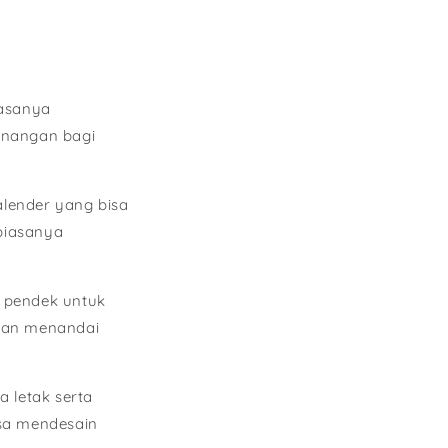
iasanya
enangan bagi
alender yang bisa
biasanya
 pendek untuk
 dan menandai
a letak serta
sa mendesain