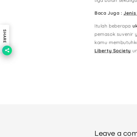
tiga bulan sekalig
Baca Juga :
Jenis
Itulah beberapa
u
SHARE
pemasok suvenir 
kamu membutuhkan
Liberty Society
un
Leave a co