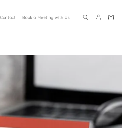
Log
Cart
Contact
Book a Meeting with Us
in