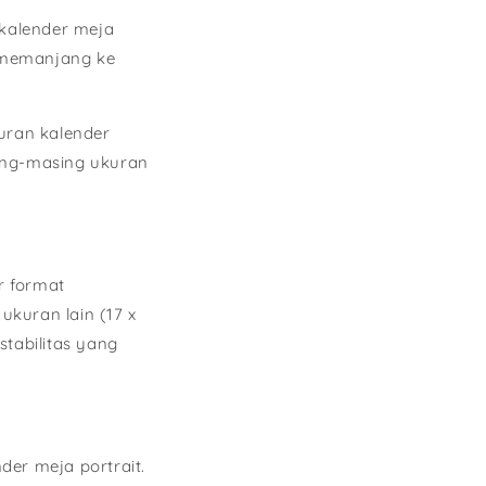
 kalender meja
 memanjang ke
uran kalender
sing-masing ukuran
r format
ukuran lain (17 x
tabilitas yang
er meja portrait.