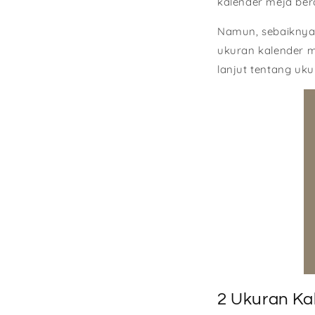
kalender meja ber
Namun, sebaiknya
ukuran kalender m
lanjut tentang uk
2 Ukuran Ka