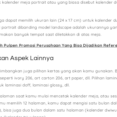
 kalender meja portrait atau yang biasa disebut kalender d
uga dapat memilih ukuran lain (24 x 17 cm) untuk kalender 
portrait dibanding model landscape adalah ukurannya yan
makan banyak tempat saat diletakkan di atas meja.
h Pulpen Promosi Perusahaan Yang Bisa Dijadikan Refere
kan Aspek Lainnya
rtimbangkan juga pilihan kertas yang akan kamu gunakan. B
eperti ivory 206, art carton 206, art paper, dll. Pilihan lamin
k laminasi doff, laminasi glossy, dll.
halaman saat kamu mulai mencetak kalender meja, atau se
mu memilih 12 halaman, kamu dapat mengisi satu bulan da
), bisa juga dua bulan dalam satu halaman (kalender dwiwu